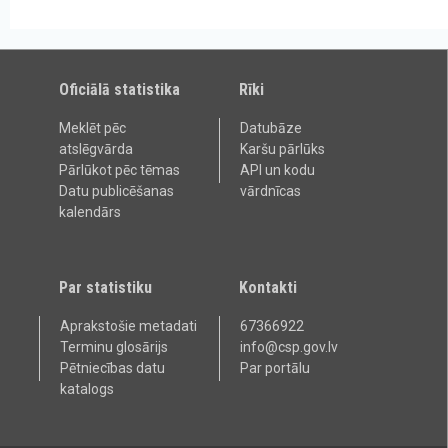
Oficiālā statistika
Rīki
Meklēt pēc
Datubāze
atslēgvārda
Karšu pārlūks
Pārlūkot pēc tēmas
API un kodu
Datu publicēšanas
vārdnīcas
kalendārs
Par statistiku
Kontakti
Aprakstošie metadati
67366922
Terminu glosārijs
info@csp.gov.lv
Pētniecības datu
Par portālu
katalogs