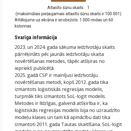
Atlasīto šūnu skaits:
1
(maksimālais pieļaujamais atlasīto šūnu skaits ir 100 001)
Attēlojums uz ekrāna ir ierobežots: 1 000 rindas un 60
kolonnas
Svarīga informācija
2023. un 2024. gada sākuma iedzīvotāju skaits
pārrēķināts pēc jaunās iedzīvotāju skaita
novērtēšanas metodes, tāpēc atšķiras no
iepriekš publicētā.
2025. gadā CSP ir mainījusi iedzīvotāju
novērtēšanas metodi, kopš 2012. gada tika
izmantots loģistiskās regresijas modelis,
turpmāk tiks izmantots SoL-logit modelis.
Metodes ir līdzīgas, galvenā atšķirība ir, ka
loģistiskās regresijas modelis bija no uzraudzīto
modeļu klases un tam kā apmācību dati tika
izmantoti 2011. gada Tautas skaitīšana. SoL-logit