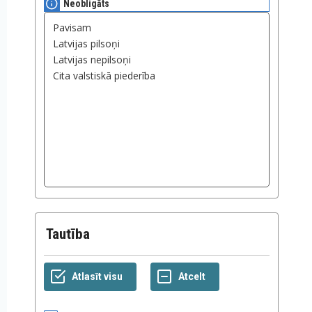
Neobligāts
Tautība