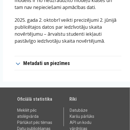
modelis ir no neuzraudzīto modeļu klases un
tam nav nepieciešami apmācības dati.
2025. gada 2. oktobrī veikti precizējumi 2. jūnijā
publicētajos datos par iedzīvotāju skaita
novērtējumu – ārvalstu studenti iekļauti
pastāvīgo iedzīvotāju skaita novērtējumā.
Metadati un piezīmes
Oficiālā statistika
Rīki
Meklēt pēc
Datubāze
atslēgvārda
Karšu pārlūks
Pārlūkot pēc tēmas
API un kodu
Datu publicēšanas
vārdnīcas