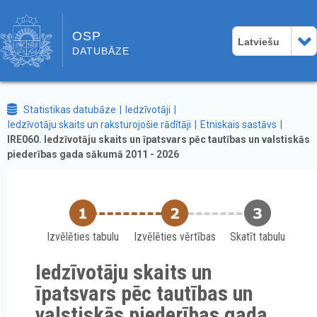
OSP
Latviešu
DATUBĀZE
Statistikas datubāze
Iedzīvotāji
Iedzīvotāju skaits un raksturojošie rādītāji
Etniskais sastāvs
IRE060. Iedzīvotāju skaits un īpatsvars pēc tautības un valstiskās
piederības gada sākumā 2011 - 2026
Izvēlēties tabulu
Izvēlēties vērtības
Skatīt tabulu
Iedzīvotāju skaits un
īpatsvars pēc tautības un
valstiskās piederības gada