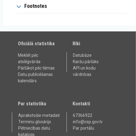
Footnotes
Oficiālā statistika
Rīki
Meklēt pēc
Datubāze
atslēgvārda
Karšu pārlūks
Pārlūkot pēc tēmas
API un kodu
Datu publicēšanas
vārdnīcas
kalendārs
Par statistiku
Kontakti
Aprakstošie metadati
67366922
Terminu glosārijs
info@csp.gov.lv
Pētniecības datu
Par portālu
katalogs