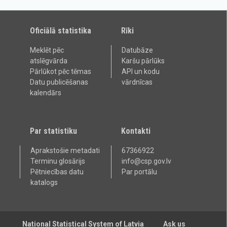
Oficiālā statistika
Rīki
Meklēt pēc
Datubāze
atslēgvārda
Karšu pārlūks
Pārlūkot pēc tēmas
API un kodu
Datu publicēšanas
vārdnīcas
kalendārs
Par statistiku
Kontakti
Aprakstošie metadati
67366922
Terminu glosārijs
info@csp.gov.lv
Pētniecības datu
Par portālu
katalogs
National Statistical System of Latvia
Ask us