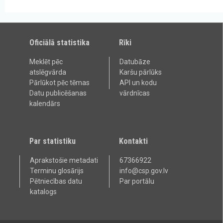
Oficiālā statistika
Rīki
Meklēt pēc
Datubāze
atslēgvārda
Karšu pārlūks
Pārlūkot pēc tēmas
API un kodu
Datu publicēšanas
vārdnīcas
kalendārs
Par statistiku
Kontakti
Aprakstošie metadati
67366922
Terminu glosārijs
info@csp.gov.lv
Pētniecības datu
Par portālu
katalogs