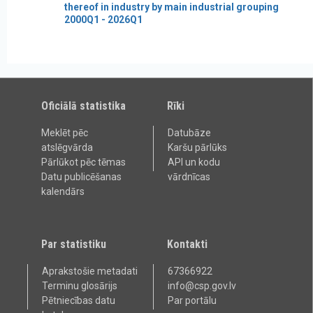
thereof in industry by main industrial grouping
2000Q1 - 2026Q1
Oficiālā statistika
Rīki
Meklēt pēc
Datubāze
atslēgvārda
Karšu pārlūks
Pārlūkot pēc tēmas
API un kodu
Datu publicēšanas
vārdnīcas
kalendārs
Par statistiku
Kontakti
Aprakstošie metadati
67366922
Terminu glosārijs
info@csp.gov.lv
Pētniecības datu
Par portālu