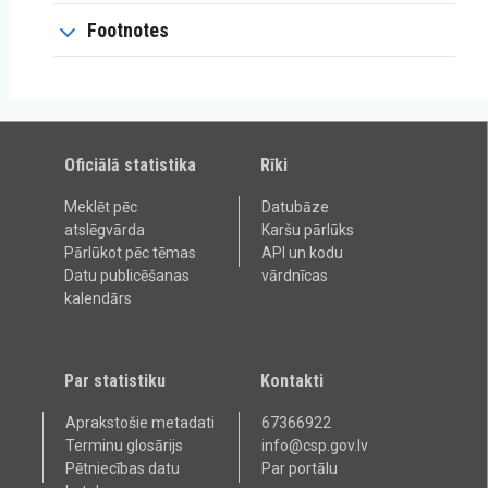
Footnotes
Oficiālā statistika
Rīki
Meklēt pēc
Datubāze
atslēgvārda
Karšu pārlūks
Pārlūkot pēc tēmas
API un kodu
Datu publicēšanas
vārdnīcas
kalendārs
Par statistiku
Kontakti
Aprakstošie metadati
67366922
Terminu glosārijs
info@csp.gov.lv
Pētniecības datu
Par portālu