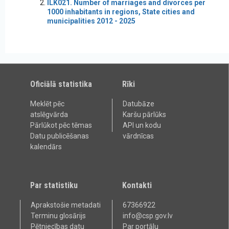
ILK021. Number of marriages and divorces per
1000 inhabitants in regions, State cities and
municipalities 2012 - 2025
Oficiālā statistika
Rīki
Meklēt pēc
Datubāze
atslēgvārda
Karšu pārlūks
Pārlūkot pēc tēmas
API un kodu
Datu publicēšanas
vārdnīcas
kalendārs
Par statistiku
Kontakti
Aprakstošie metadati
67366922
Terminu glosārijs
info@csp.gov.lv
Pētniecības datu
Par portālu