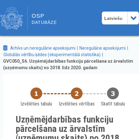
OSP
Latviešu
DATUBĀZE
Arhīvs un neregulārie apsekojumi
Neregulārie apsekojumi
Globālās vērtību ķēdes (eksperimentālā statistika)
GVC050_S6. Uzņēmējdarbības funkciju pārcelšana uz ārvalstīm
(uzņēmumu skaits) no 2018. līdz 2020. gadam
Izvēlēties tabulu
Izvēlēties vērtības
Skatīt tabulu
Uzņēmējdarbības funkciju
pārcelšana uz ārvalstīm
(uzņēmumu skaits) no 2018.