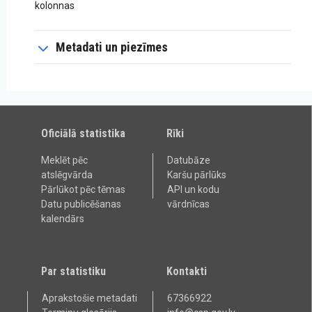
kolonnas
Metadati un piezīmes
Oficiālā statistika
Rīki
Meklēt pēc
Datubāze
atslēgvārda
Karšu pārlūks
Pārlūkot pēc tēmas
API un kodu
Datu publicēšanas
vārdnīcas
kalendārs
Par statistiku
Kontakti
Aprakstošie metadati
67366922