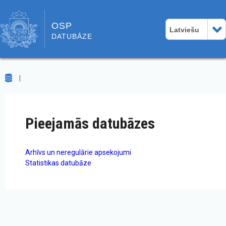
OSP
Latviešu
DATUBĀZE
Pieejamās datubāzes
Arhīvs un neregulārie apsekojumi
Statistikas datubāze