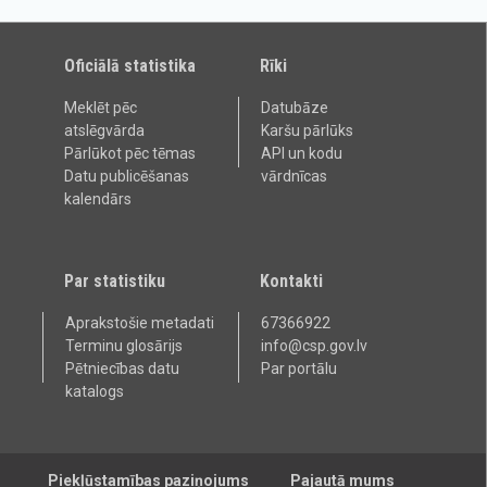
Oficiālā statistika
Rīki
Meklēt pēc
Datubāze
atslēgvārda
Karšu pārlūks
Pārlūkot pēc tēmas
API un kodu
Datu publicēšanas
vārdnīcas
kalendārs
Par statistiku
Kontakti
Aprakstošie metadati
67366922
Terminu glosārijs
info@csp.gov.lv
Pētniecības datu
Par portālu
katalogs
Piekļūstamības paziņojums
Pajautā mums