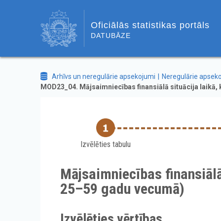
Oficiālās statistikas portāls
DATUBĀZE
Arhīvs un neregulārie apsekojumi
Neregulārie apsek
MOD23_04. Mājsaimniecības finansiālā situācija laikā,
Izvēlēties tabulu
Mājsaimniecības finansiālā 
25–59 gadu vecumā)
Izvēlēties vērtības