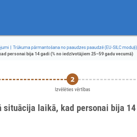
ojumi
Trūkuma pārmantošana no paaudzes paaudzē (EU-SILC moduļi)
 kad personai bija 14 gadi (% no iedzīvotājiem 25–59 gadu vecumā)
Izvēlēties vērtības
situācija laikā, kad personai bija 14