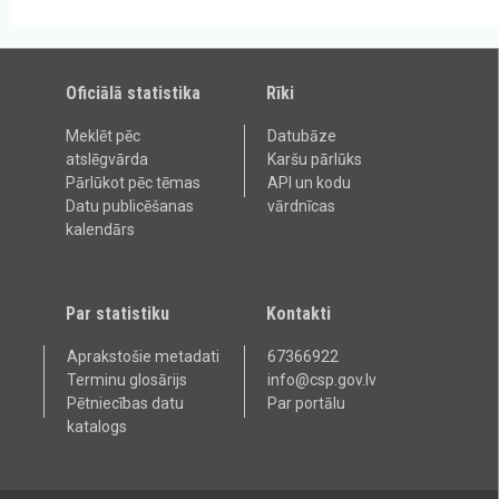
Oficiālā statistika
Rīki
Meklēt pēc
Datubāze
atslēgvārda
Karšu pārlūks
Pārlūkot pēc tēmas
API un kodu
Datu publicēšanas
vārdnīcas
kalendārs
Par statistiku
Kontakti
Aprakstošie metadati
67366922
Terminu glosārijs
info@csp.gov.lv
Pētniecības datu
Par portālu
katalogs