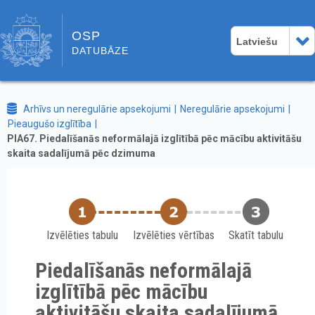
OSP
Latviešu
DATUBĀZE
Arhīvs un neregulārie apsekojumi
Neregulārie apsekojumi
Pieaugušo izglītība
PIA67. Piedalīšanās neformālajā izglītībā pēc mācību aktivitāšu
skaita sadalījumā pēc dzimuma
Izvēlēties tabulu
Izvēlēties vērtības
Skatīt tabulu
Piedalīšanās neformālajā
izglītībā pēc mācību
aktivitāšu skaita sadalījumā