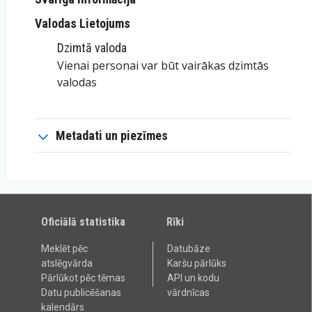
Valodas Lietojums
Dzimtā valoda
Vienai personai var būt vairākas dzimtās
valodas
Metadati un piezīmes
Oficiālā statistika
Rīki
Meklēt pēc
Datubāze
atslēgvārda
Karšu pārlūks
Pārlūkot pēc tēmas
API un kodu
Datu publicēšanas
vārdnīcas
kalendārs