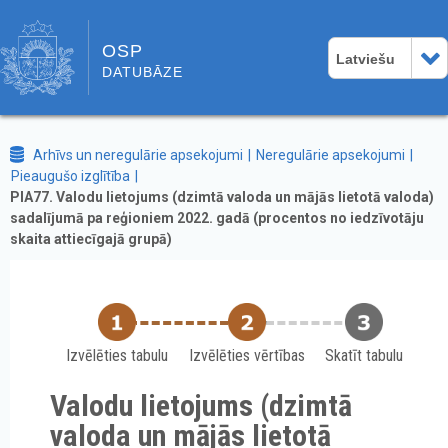
OSP
Latviešu
DATUBĀZE
Arhīvs un neregulārie apsekojumi
Neregulārie apsekojumi
Pieaugušo izglītība
PIA77. Valodu lietojums (dzimtā valoda un mājās lietotā valoda)
sadalījumā pa reģioniem 2022. gadā (procentos no iedzīvotāju
skaita attiecīgajā grupā)
Izvēlēties tabulu
Izvēlēties vērtības
Skatīt tabulu
Valodu lietojums (dzimtā
valoda un mājās lietotā