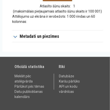
Atlasīto šūnu skaits:
1
(maksimālais pieļaujamais atlasīto šūnu skaits ir 100 001)
Attēlojums uz ekrāna ir ierobežots: 1 000 rindas un 60
kolonnas
Metadati un piezīmes
Oficiālā statistika
Rīki
Meklēt pēc
Datubāze
atslēgvārda
Karšu pārlūks
Pārlūkot pēc tēmas
API un kodu
Datu publicēšanas
vārdnīcas
kalendārs