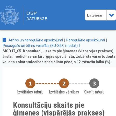
OSP
Latviešu
DATUBĀZE
Arhīvs un neregulārie apsekojumi
Neregulārie apsekojumi
Pieaugušo un bērnu veselība (EU-SILC moduļi)
MOD17_05. Konsultāciju skaits pie ģimenes (vispārējās prakses)
ārsta, medicīnas vai ķirurģijas speciālista, zobārsta vai ortodonta
vai cita zobārstniecības speciālista pēdējo 12 mēnešu laikā (%)
Izvēlēties tabulu
Izvēlēties vērtības
Skatīt tabulu
Konsultāciju skaits pie
ģimenes (vispārējās prakses)