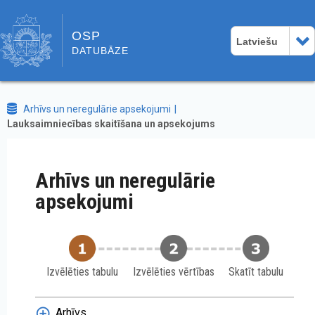
OSP
Latviešu
DATUBĀZE
Arhīvs un neregulārie apsekojumi
Lauksaimniecības skaitīšana un apsekojums
Arhīvs un neregulārie
apsekojumi
Izvēlēties tabulu
Izvēlēties vērtības
Skatīt tabulu
Arhīvs