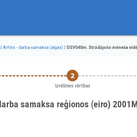
Arhīvs - darba samaksa (algas)
DSV040m. Strādājošo mēneša vidē
Izvēlēties vērtības
 darba samaksa reģionos (eiro) 200