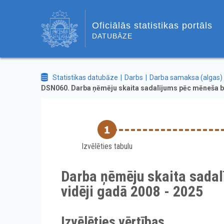
Oficiālās statistikas portāls
DATUBĀZE
Statistikas datubāze
Darbs
Darba samaksa (algas)
DSN060. Darba ņēmēju skaita sadalījums pēc mēneša br
Izvēlēties tabulu
Darba ņēmēju skaita sada
vidēji gadā 2008 - 2025
Izvēlēties vērtības