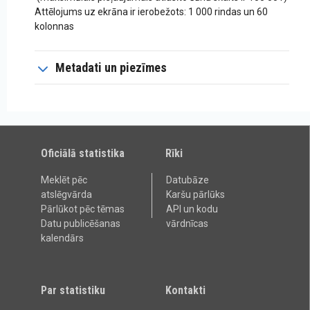
Attēlojums uz ekrāna ir ierobežots: 1 000 rindas un 60
kolonnas
Metadati un piezīmes
Oficiālā statistika
Rīki
Meklēt pēc
Datubāze
atslēgvārda
Karšu pārlūks
Pārlūkot pēc tēmas
API un kodu
Datu publicēšanas
vārdnīcas
kalendārs
Par statistiku
Kontakti