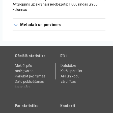
Attēlojums uz ekrāna ir ierobežots: 1 000 rindas un 60
kolonnas
Metadati un piezīmes
Oficiālā statistika
Rīki
Meklēt pēc
Datubāze
atslēgvārda
Karšu pārlūks
Pārlūkot pēc tēmas
API un kodu
Datu publicēšanas
vārdnīcas
kalendārs
Par statistiku
Kontakti