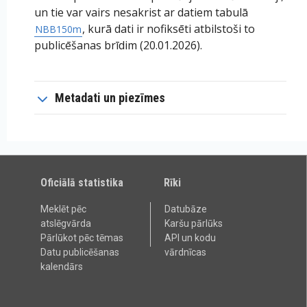
un tie var vairs nesakrist ar datiem tabulā
, kurā dati ir nofiksēti atbilstoši to
NBB150m
publicēšanas brīdim (20.01.2026).
Metadati un piezīmes
Oficiālā statistika
Rīki
Meklēt pēc
Datubāze
atslēgvārda
Karšu pārlūks
Pārlūkot pēc tēmas
API un kodu
Datu publicēšanas
vārdnīcas
kalendārs