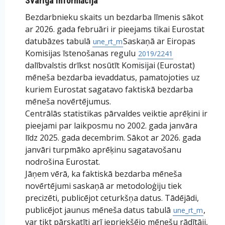
Svarīga informācija
Bezdarbnieku skaits un bezdarba līmenis sākot
ar 2026. gada februāri ir pieejams tikai Eurostat
datubāzes tabulā
Saskaņā ar Eiropas
une_rt_m
Komisijas īstenošanas regulu
2019/2241
dalībvalstis drīkst nosūtīt Komisijai (Eurostat)
mēneša bezdarba ievaddatus, pamatojoties uz
kuriem Eurostat sagatavo faktiskā bezdarba
mēneša novērtējumus.
Centrālās statistikas pārvaldes veiktie aprēķini ir
pieejami par laikposmu no 2002. gada janvāra
līdz 2025. gada decembrim. Sākot ar 2026. gada
janvāri turpmāko aprēķinu sagatavošanu
nodrošina Eurostat.
Jāņem vērā, ka faktiskā bezdarba mēneša
novērtējumi saskaņā ar metodoloģiju tiek
precizēti, publicējot ceturkšņa datus. Tādējādi,
publicējot jaunus mēneša datus tabulā
,
une_rt_m
var tikt pārskatīti arī iepriekšējo mēnešu rādītāji,