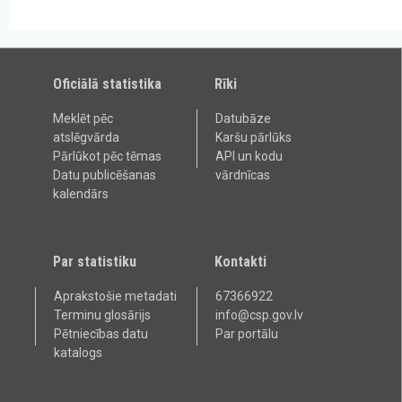
Oficiālā statistika
Rīki
Meklēt pēc
Datubāze
atslēgvārda
Karšu pārlūks
Pārlūkot pēc tēmas
API un kodu
Datu publicēšanas
vārdnīcas
kalendārs
Par statistiku
Kontakti
Aprakstošie metadati
67366922
Terminu glosārijs
info@csp.gov.lv
Pētniecības datu
Par portālu
katalogs