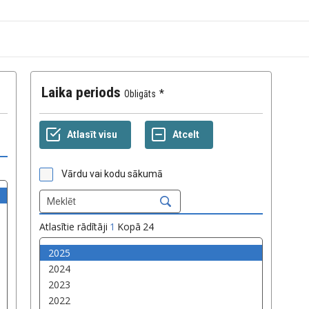
Laika periods
Obligāts
Vārdu vai kodu sākumā
Atlasītie rādītāji
1
Kopā
24