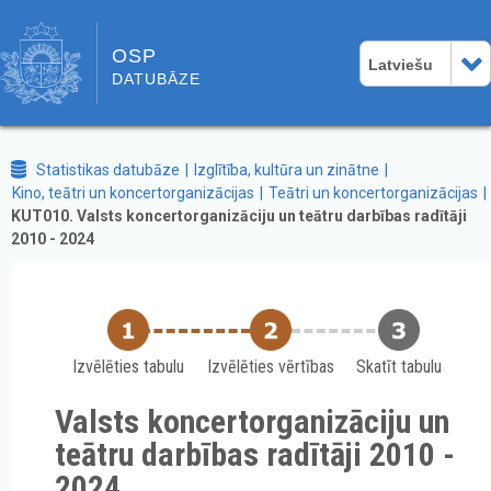
OSP
Latviešu
DATUBĀZE
Statistikas datubāze
Izglītība, kultūra un zinātne
Kino, teātri un koncertorganizācijas
Teātri un koncertorganizācijas
KUT010. Valsts koncertorganizāciju un teātru darbības radītāji
2010 - 2024
Izvēlēties tabulu
Izvēlēties vērtības
Skatīt tabulu
Valsts koncertorganizāciju un
teātru darbības radītāji 2010 -
2024