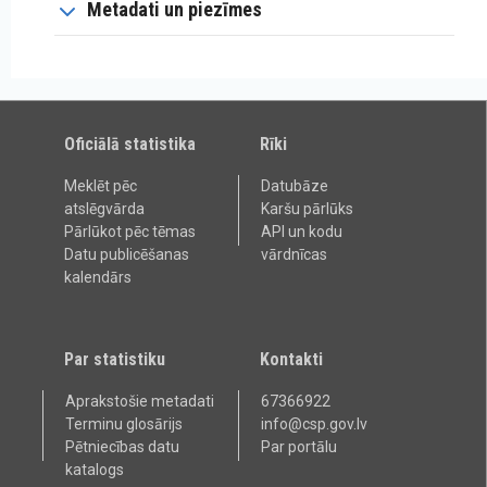
Metadati un piezīmes
Oficiālā statistika
Rīki
Meklēt pēc
Datubāze
atslēgvārda
Karšu pārlūks
Pārlūkot pēc tēmas
API un kodu
Datu publicēšanas
vārdnīcas
kalendārs
Par statistiku
Kontakti
Aprakstošie metadati
67366922
Terminu glosārijs
info@csp.gov.lv
Pētniecības datu
Par portālu
katalogs