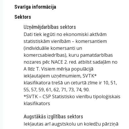
Svarīga informācija
Sektors
Uzņēmējdarbības sektors
Dati tiek iegūti no ekonomiski aktīvām
statistiskām vienībām – komersantiem
(individuālie komersanti un
komercsabiedrības), kuru pamatdarbības
nozares pēc NACE 2. red. atbilst sadaļām no
A līdz T. Visiem mērķa populācijā
iekļautajiem uzņēmumiem, SVTK*
klasifikatora trešā un ceturtā zīme ir 10, 51,
55, 57, 59, 61, 62, 71, 73, 74, 90.
*SVTK – CSP Statistisko vienību tipoloģiskais
klasifikators
Augstākās izglītības sektors
Iekļautas arī augstskolu un koledžu pārziņā