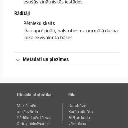
esošās zinātniskās iestādes.
Rādītāji
Pētnieku skaits
Dati aprēķināti, balstoties uz normālā darba
laika ekvivalenta bāzes.
Metadati un piezīmes
Oficiālā statistika
Rīki
Meklēt pēc
Datubāze
atslēgvārda
Karšu pārlūks
Pārlūkot pēc tēmas
API un kodu
Datu publicēšanas
vārdnīcas