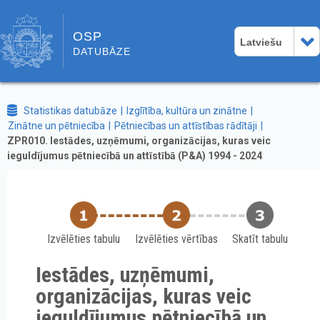
OSP
Latviešu
DATUBĀZE
Statistikas datubāze
Izglītība, kultūra un zinātne
Zinātne un pētniecība
Pētniecības un attīstības rādītāji
ZPR010. Iestādes, uzņēmumi, organizācijas, kuras veic
ieguldījumus pētniecībā un attīstībā (P&A) 1994 - 2024
Izvēlēties tabulu
Izvēlēties vērtības
Skatīt tabulu
Iestādes, uzņēmumi,
organizācijas, kuras veic
ieguldījumus pētniecībā un