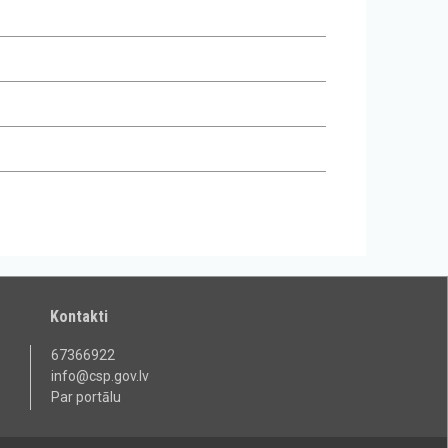
Kontakti
67366922
info@csp.gov.lv
Par portālu