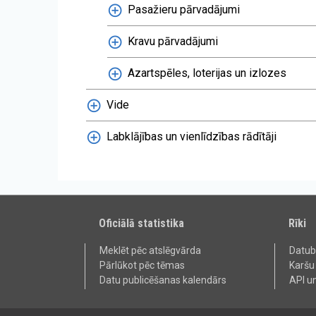
Pasažieru pārvadājumi
Kravu pārvadājumi
Azartspēles, loterijas un izlozes
Vide
Labklājības un vienlīdzības rādītāji
Oficiālā statistika
Rīki
Meklēt pēc atslēgvārda
Datu
Pārlūkot pēc tēmas
Karšu
Datu publicēšanas kalendārs
API u