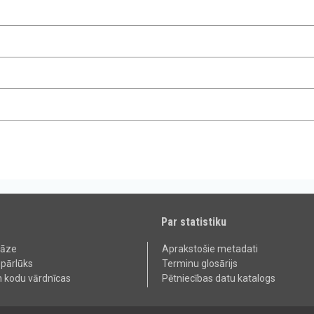
Par statistiku
bāze
Aprakstošie metadati
 pārlūks
Terminu glosārijs
n kodu vārdnīcas
Pētniecības datu katalogs