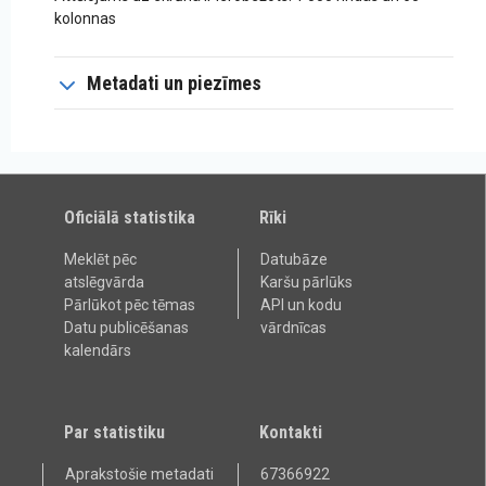
kolonnas
Metadati un piezīmes
Oficiālā statistika
Rīki
Meklēt pēc
Datubāze
atslēgvārda
Karšu pārlūks
Pārlūkot pēc tēmas
API un kodu
Datu publicēšanas
vārdnīcas
kalendārs
Par statistiku
Kontakti
Aprakstošie metadati
67366922