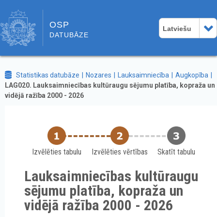
OSP
Latviešu
DATUBĀZE
Statistikas datubāze
Nozares
Lauksaimniecība
Augkopība
LAG020. Lauksaimniecības kultūraugu sējumu platība, kopraža un
vidējā ražība 2000 - 2026
Izvēlēties tabulu
Izvēlēties vērtības
Skatīt tabulu
Lauksaimniecības kultūraugu
sējumu platība, kopraža un
vidējā ražība 2000 - 2026