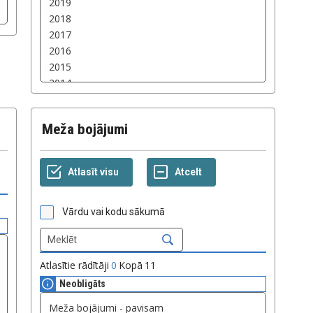
Meža bojājumi
Vārdu vai kodu sākumā
Atlasītie rādītāji
0
Kopā
11
Neobligāts