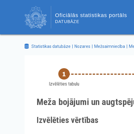
Oficiālās statistikas portāls
DATUBĀZE
Statistikas datubāze
Nozares
Mežsaimniecība
Me
Izvēlēties tabulu
Meža bojājumi un augtspē
Izvēlēties vērtības