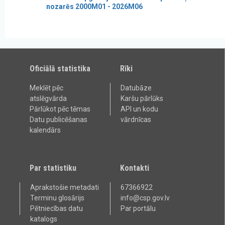
nozarēs 2000M01 - 2026M06
Oficiālā statistika
Rīki
Meklēt pēc
Datubāze
atslēgvārda
Karšu pārlūks
Pārlūkot pēc tēmas
API un kodu
Datu publicēšanas
vārdnīcas
kalendārs
Par statistiku
Kontakti
Aprakstošie metadati
67366922
Terminu glosārijs
info@csp.gov.lv
Pētniecības datu
Par portālu
katalogs