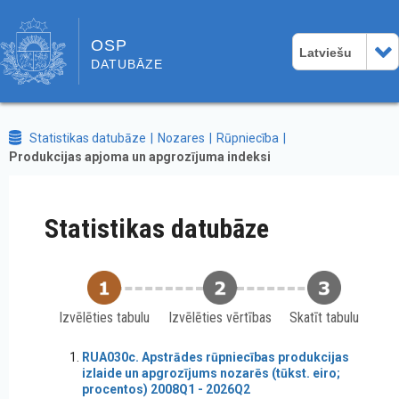
OSP
Latviešu
DATUBĀZE
Statistikas datubāze
Nozares
Rūpniecība
Produkcijas apjoma un apgrozījuma indeksi
Statistikas datubāze
Izvēlēties tabulu
Izvēlēties vērtības
Skatīt tabulu
RUA030c. Apstrādes rūpniecības produkcijas
izlaide un apgrozījums nozarēs (tūkst. eiro;
procentos) 2008Q1 - 2026Q2