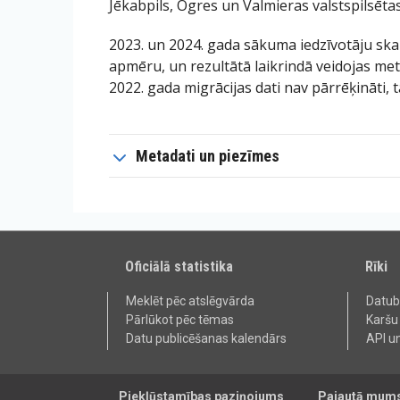
Jēkabpils, Ogres un Valmieras valstspilsētas
2023. un 2024. gada sākuma iedzīvotāju ska
apmēru, un rezultātā laikrindā veidojas me
2022. gada migrācijas dati nav pārrēķināti, 
Metadati un piezīmes
Oficiālā statistika
Rīki
Meklēt pēc atslēgvārda
Datu
Pārlūkot pēc tēmas
Karšu
Datu publicēšanas kalendārs
API u
Piekļūstamības paziņojums
Pajautā mum