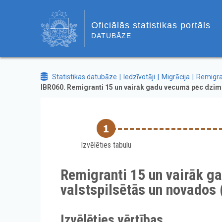
Oficiālās statistikas portāls
DATUBĀZE
Statistikas datubāze
Iedzīvotāji
Migrācija
Remigra
IBR060. Remigranti 15 un vairāk gadu vecumā pēc dzimu
Izvēlēties tabulu
Remigranti 15 un vairāk g
valstspilsētās un novados 
Izvēlēties vērtības