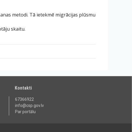
ēšanas metodi. Tā ietekmē migrācijas plūsmu
tāju skaitu.
Kontakti
67366922
info@csp.gov.lv
Par portālu