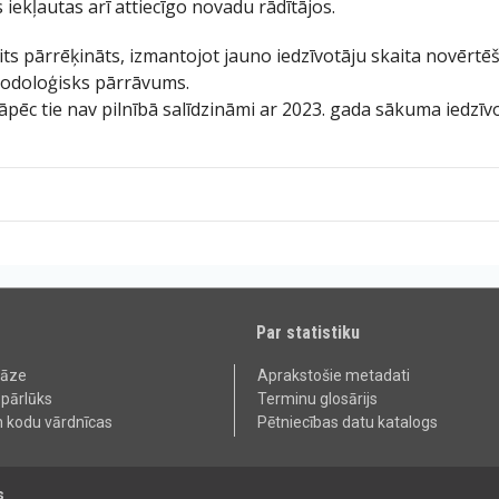
 iekļautas arī attiecīgo novadu rādītājos.
its pārrēķināts, izmantojot jauno iedzīvotāju skaita novērt
todoloģisks pārrāvums.
tāpēc tie nav pilnībā salīdzināmi ar 2023. gada sākuma iedzīvo
Par statistiku
bāze
Aprakstošie metadati
 pārlūks
Terminu glosārijs
n kodu vārdnīcas
Pētniecības datu katalogs
s