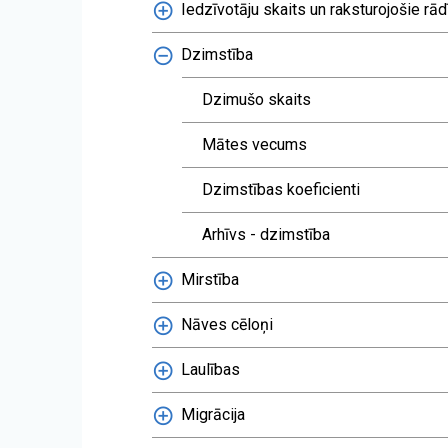
Iedzīvotāju skaits un raksturojošie rādī
Dzimstība
Dzimušo skaits
Mātes vecums
Dzimstības koeficienti
Arhīvs - dzimstība
Mirstība
Nāves cēloņi
Laulības
Migrācija