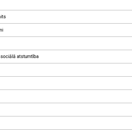
its
mi
 sociālā atstumtība