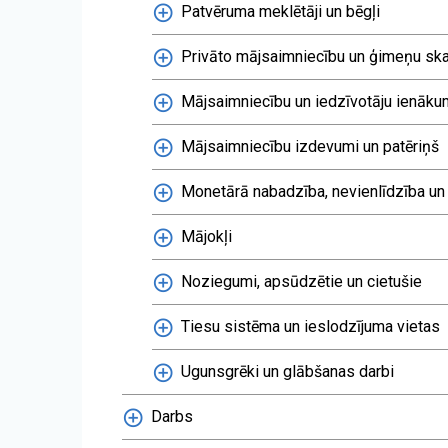
Patvēruma meklētāji un bēgļi
Privāto mājsaimniecību un ģimeņu ska
Mājsaimniecību un iedzīvotāju ienāku
Mājsaimniecību izdevumi un patēriņš
Monetārā nabadzība, nevienlīdzība un
Mājokļi
Noziegumi, apsūdzētie un cietušie
Tiesu sistēma un ieslodzījuma vietas
Ugunsgrēki un glābšanas darbi
Darbs