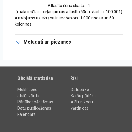
Atlasīto šūnu skaits:
1
(maksimālais pieļaujamais atlasīto šūnu skaits ir 100 001)
Attēlojums uz ekrāna ir ierobežots: 1 000 rindas un 60
kolonnas
Metadati un piezīmes
Oficiālā statistika
Rīki
Meklēt pēc
Datubāze
atslēgvārda
Karšu pārlūks
Pārlūkot pēc tēmas
API un kodu
Datu publicēšanas
vārdnīcas
kalendārs