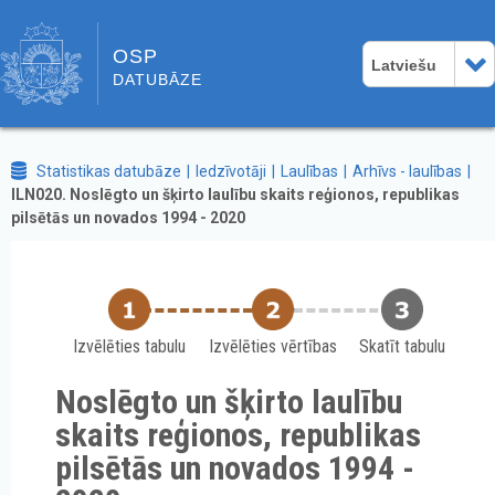
OSP
Latviešu
DATUBĀZE
Statistikas datubāze
Iedzīvotāji
Laulības
Arhīvs - laulības
ILN020. Noslēgto un šķirto laulību skaits reģionos, republikas
pilsētās un novados 1994 - 2020
Izvēlēties tabulu
Izvēlēties vērtības
Skatīt tabulu
Noslēgto un šķirto laulību
skaits reģionos, republikas
pilsētās un novados 1994 -