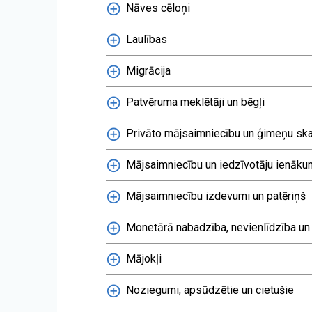
Nāves cēloņi
Laulības
Migrācija
Patvēruma meklētāji un bēgļi
Privāto mājsaimniecību un ģimeņu ska
Mājsaimniecību un iedzīvotāju ienāku
Mājsaimniecību izdevumi un patēriņš
Monetārā nabadzība, nevienlīdzība un
Mājokļi
Noziegumi, apsūdzētie un cietušie