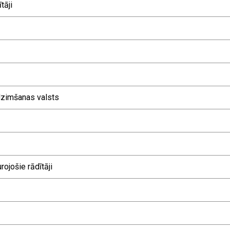
tāji
 dzimšanas valsts
rojošie rādītāji