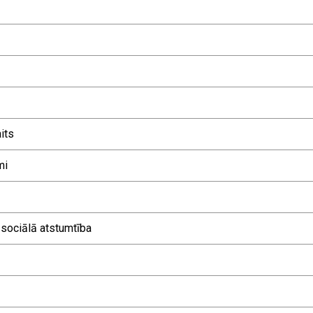
its
mi
 sociālā atstumtība