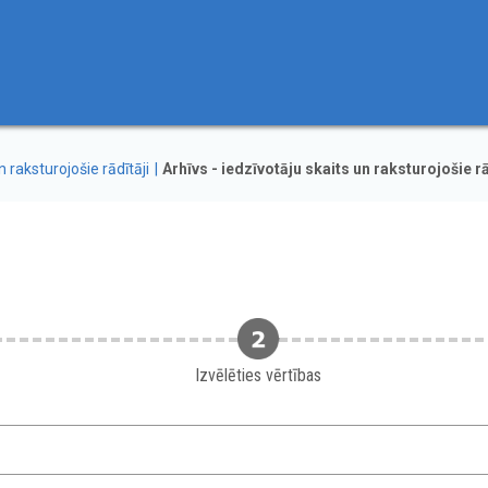
n raksturojošie rādītāji
Arhīvs - iedzīvotāju skaits un raksturojošie rā
Izvēlēties vērtības