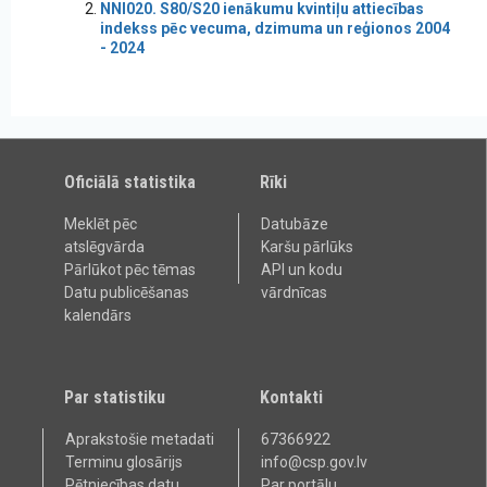
NNI020. S80/S20 ienākumu kvintiļu attiecības
indekss pēc vecuma, dzimuma un reģionos 2004
- 2024
Oficiālā statistika
Rīki
Meklēt pēc
Datubāze
atslēgvārda
Karšu pārlūks
Pārlūkot pēc tēmas
API un kodu
Datu publicēšanas
vārdnīcas
kalendārs
Par statistiku
Kontakti
Aprakstošie metadati
67366922
Terminu glosārijs
info@csp.gov.lv
Pētniecības datu
Par portālu