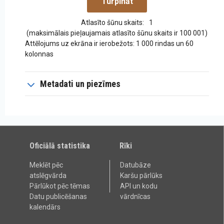
Atlasīto šūnu skaits:
1
(maksimālais pieļaujamais atlasīto šūnu skaits ir 100 001)
Attēlojums uz ekrāna ir ierobežots: 1 000 rindas un 60
kolonnas
Metadati un piezīmes
Oficiālā statistika
Rīki
Meklēt pēc
Datubāze
atslēgvārda
Karšu pārlūks
Pārlūkot pēc tēmas
API un kodu
Datu publicēšanas
vārdnīcas
kalendārs