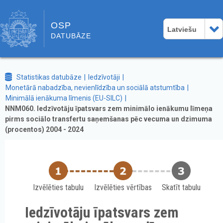
OSP
Latviešu
DATUBĀZE
Statistikas datubāze
Iedzīvotāji
Monetārā nabadzība, nevienlīdzība un sociālā atstumtība
Minimālā ienākuma līmenis (EU-SILC)
NNM060. Iedzīvotāju īpatsvars zem minimālo ienākumu līmeņa
pirms sociālo transfertu saņemšanas pēc vecuma un dzimuma
(procentos) 2004 - 2024
Izvēlēties tabulu
Izvēlēties vērtības
Skatīt tabulu
Iedzīvotāju īpatsvars zem