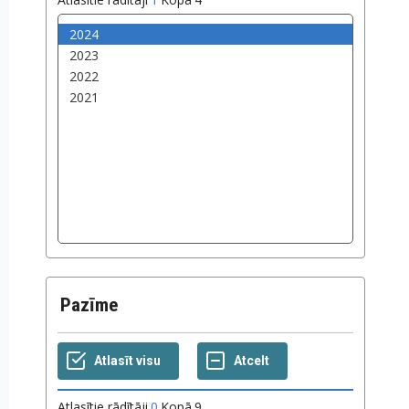
Pazīme
Atlasītie rādītāji
0
Kopā
9