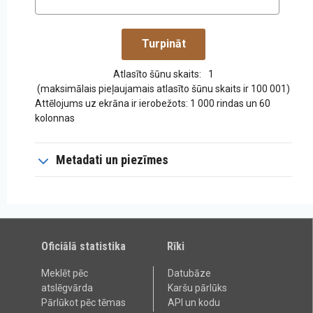
Atlasīto šūnu skaits:
1
(maksimālais pieļaujamais atlasīto šūnu skaits ir 100 001)
Attēlojums uz ekrāna ir ierobežots: 1 000 rindas un 60
kolonnas
Metadati un piezīmes
Oficiālā statistika
Rīki
Meklēt pēc
Datubāze
atslēgvārda
Karšu pārlūks
Pārlūkot pēc tēmas
API un kodu