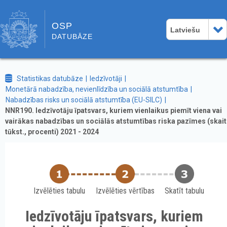
OSP
Latviešu
DATUBĀZE
Statistikas datubāze
Iedzīvotāji
Monetārā nabadzība, nevienlīdzība un sociālā atstumtība
Nabadzības risks un sociālā atstumtība (EU-SILC)
NNR190. Iedzīvotāju īpatsvars, kuriem vienlaikus piemīt viena vai
vairākas nabadzības un sociālās atstumtības riska pazīmes (skai
tūkst., procenti) 2021 - 2024
Izvēlēties tabulu
Izvēlēties vērtības
Skatīt tabulu
Iedzīvotāju īpatsvars, kuriem