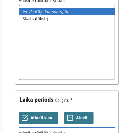
Atlasītie rādītāji
1
Kopā
2
Laika periods
Obligāts
Atlasītie rādītāji
1
Kopā
4