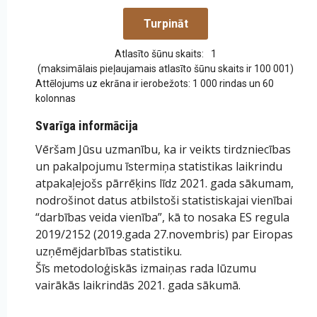
Atlasīto šūnu skaits:
1
(maksimālais pieļaujamais atlasīto šūnu skaits ir 100 001)
Attēlojums uz ekrāna ir ierobežots: 1 000 rindas un 60
kolonnas
Svarīga informācija
Vēršam Jūsu uzmanību, ka ir veikts tirdzniecības
un pakalpojumu īstermiņa statistikas laikrindu
atpakaļejošs pārrēķins līdz 2021. gada sākumam,
nodrošinot datus atbilstoši statistiskajai vienībai
“darbības veida vienība”, kā to nosaka ES regula
2019/2152 (2019.gada 27.novembris) par Eiropas
uzņēmējdarbības statistiku.
Šīs metodoloģiskās izmaiņas rada lūzumu
vairākās laikrindās 2021. gada sākumā.