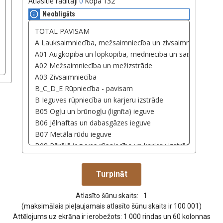
Atlasītie rādītāji
0
Kopā
132
Neobligāts
Atlasīto šūnu skaits:
1
(maksimālais pieļaujamais atlasīto šūnu skaits ir 100 001)
Attēlojums uz ekrāna ir ierobežots: 1 000 rindas un 60 kolonnas