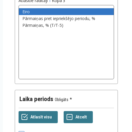
Atlasītie rādītāji
1
Kopā
3
Laika periods
Obligāts