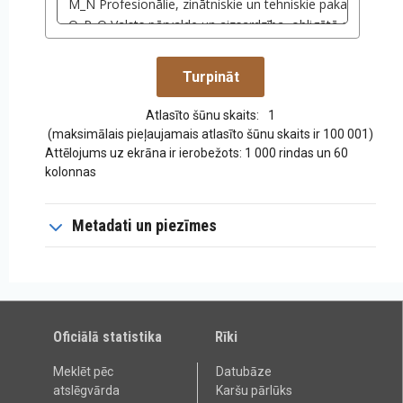
Atlasīto šūnu skaits:
1
(maksimālais pieļaujamais atlasīto šūnu skaits ir 100 001)
Attēlojums uz ekrāna ir ierobežots: 1 000 rindas un 60
kolonnas
Metadati un piezīmes
Oficiālā statistika
Rīki
Meklēt pēc
Datubāze
atslēgvārda
Karšu pārlūks