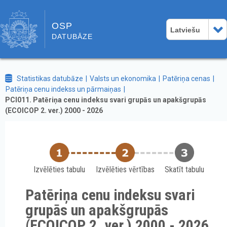
OSP
Latviešu
DATUBĀZE
Statistikas datubāze
Valsts un ekonomika
Patēriņa cenas
Patēriņa cenu indekss un pārmaiņas
PCI011. Patēriņa cenu indeksu svari grupās un apakšgrupās
(ECOICOP 2. ver.) 2000 - 2026
Izvēlēties tabulu
Izvēlēties vērtības
Skatīt tabulu
Patēriņa cenu indeksu svari
grupās un apakšgrupās
(ECOICOP 2. ver.) 2000 - 2026