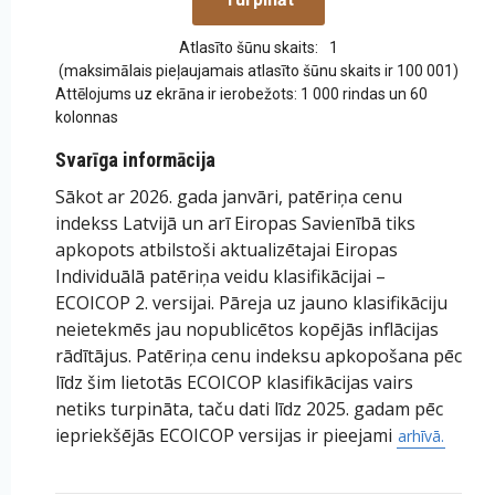
Atlasīto šūnu skaits:
1
(maksimālais pieļaujamais atlasīto šūnu skaits ir 100 001)
Attēlojums uz ekrāna ir ierobežots: 1 000 rindas un 60
kolonnas
Svarīga informācija
Sākot ar 2026. gada janvāri, patēriņa cenu
indekss Latvijā un arī Eiropas Savienībā tiks
apkopots atbilstoši aktualizētajai Eiropas
Individuālā patēriņa veidu klasifikācijai –
ECOICOP 2. versijai. Pāreja uz jauno klasifikāciju
neietekmēs jau nopublicētos kopējās inflācijas
rādītājus. Patēriņa cenu indeksu apkopošana pēc
līdz šim lietotās ECOICOP klasifikācijas vairs
netiks turpināta, taču dati līdz 2025. gadam pēc
iepriekšējās ECOICOP versijas ir pieejami
arhīvā.