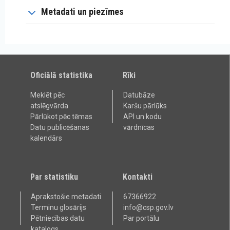
Metadati un piezīmes
Oficiālā statistika
Rīki
Meklēt pēc
Datubāze
atslēgvārda
Karšu pārlūks
Pārlūkot pēc tēmas
API un kodu
Datu publicēšanas
vārdnīcas
kalendārs
Par statistiku
Kontakti
Aprakstošie metadati
67366922
Terminu glosārijs
info@csp.gov.lv
Pētniecības datu
Par portālu
katalogs