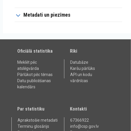
Metadati un piezīmes
Oficiālā statistika
Rīki
Meklēt pēc
Datubāze
atslēgvārda
Karšu pārlūks
Pārlūkot pēc tēmas
API un kodu
Datu publicēšanas
vārdnīcas
kalendārs
Par statistiku
Kontakti
Aprakstošie metadati
67366922
Terminu glosārijs
info@csp.gov.lv