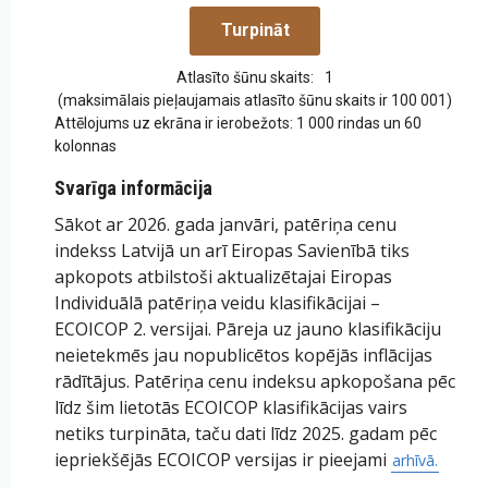
Atlasīto šūnu skaits:
1
(maksimālais pieļaujamais atlasīto šūnu skaits ir 100 001)
Attēlojums uz ekrāna ir ierobežots: 1 000 rindas un 60
kolonnas
Svarīga informācija
Sākot ar 2026. gada janvāri, patēriņa cenu
indekss Latvijā un arī Eiropas Savienībā tiks
apkopots atbilstoši aktualizētajai Eiropas
Individuālā patēriņa veidu klasifikācijai –
ECOICOP 2. versijai. Pāreja uz jauno klasifikāciju
neietekmēs jau nopublicētos kopējās inflācijas
rādītājus. Patēriņa cenu indeksu apkopošana pēc
līdz šim lietotās ECOICOP klasifikācijas vairs
netiks turpināta, taču dati līdz 2025. gadam pēc
iepriekšējās ECOICOP versijas ir pieejami
arhīvā.