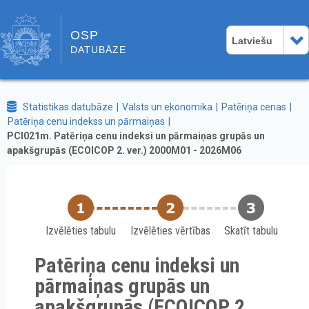
OSP
Latviešu
DATUBĀZE
Statistikas datubāze
Valsts un ekonomika
Patēriņa cenas
Patēriņa cenu indekss un pārmaiņas
PCI021m. Patēriņa cenu indeksi un pārmaiņas grupās un
apakšgrupās (ECOICOP 2. ver.) 2000M01 - 2026M06
Izvēlēties tabulu
Izvēlēties vērtības
Skatīt tabulu
Patēriņa cenu indeksi un
pārmaiņas grupās un
apakšgrupās (ECOICOP 2.