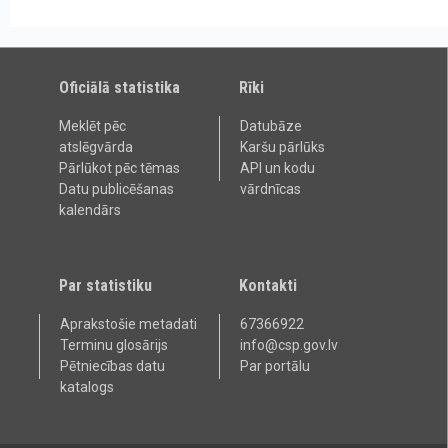
Oficiālā statistika
Rīki
Meklēt pēc
Datubāze
atslēgvārda
Karšu pārlūks
Pārlūkot pēc tēmas
API un kodu
Datu publicēšanas
vārdnīcas
kalendārs
Par statistiku
Kontakti
Aprakstošie metadati
67366922
Terminu glosārijs
info@csp.gov.lv
Pētniecības datu
Par portālu
katalogs