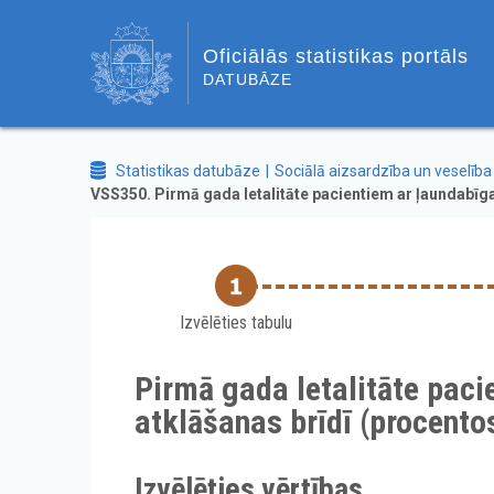
Oficiālās statistikas portāls
DATUBĀZE
Statistikas datubāze
Sociālā aizsardzība un veselība
VSS350. Pirmā gada letalitāte pacientiem ar ļaundabīga
Izvēlēties tabulu
Pirmā gada letalitāte paci
atklāšanas brīdī (procento
Izvēlēties vērtības