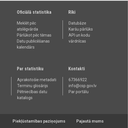
Oficiālā statistika
Rīki
Meklēt pēc
Datubāze
atslēgvārda
Karšu pārlūks
Pārlūkot pēc tēmas
API un kodu
Datu publicēšanas
vārdnīcas
kalendārs
Par statistiku
Kontakti
Aprakstošie metadati
67366922
Terminu glosārijs
info@csp.gov.lv
Pētniecības datu
Par portālu
katalogs
Piekļūstamības paziņojums
Pajautā mums