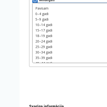
Neobligāts
Svarīga informācija