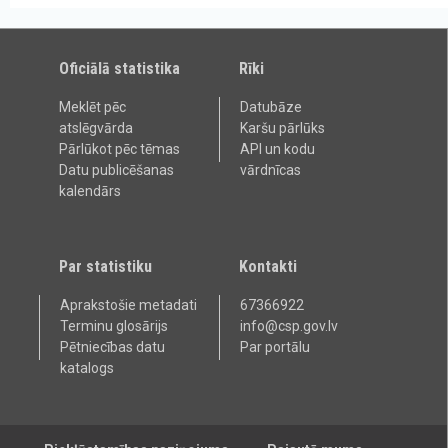
Oficiālā statistika
Rīki
Meklēt pēc
Datubāze
atslēgvārda
Karšu pārlūks
Pārlūkot pēc tēmas
API un kodu
Datu publicēšanas
vārdnīcas
kalendārs
Par statistiku
Kontakti
Aprakstošie metadati
67366922
Terminu glosārijs
info@csp.gov.lv
Pētniecības datu
Par portālu
katalogs