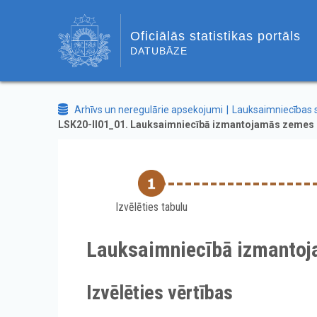
Oficiālās statistikas portāls
DATUBĀZE
Arhīvs un neregulārie apsekojumi
Lauksaimniecības 
LSK20-II01_01. Lauksaimniecībā izmantojamās zemes p
Izvēlēties tabulu
Lauksaimniecībā izmantoja
Izvēlēties vērtības