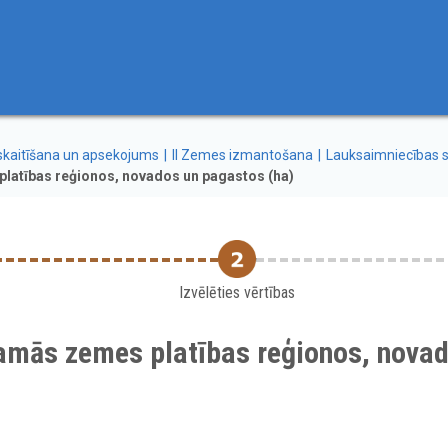
skaitīšana un apsekojums
II Zemes izmantošana
Lauksaimniecības s
latības reģionos, novados un pagastos (ha)
Izvēlēties vērtības
mās zemes platības reģionos, novad