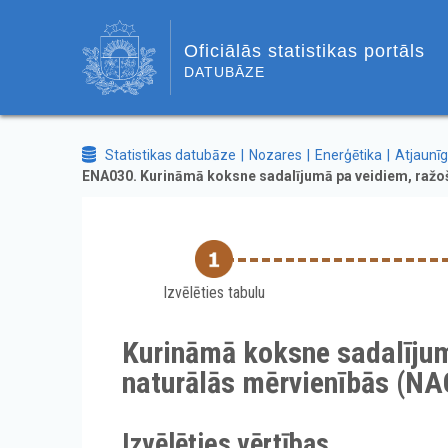
Oficiālās statistikas portāls
DATUBĀZE
Statistikas datubāze
Nozares
Enerģētika
Atjaunīg
ENA030. Kurināmā koksne sadalījumā pa veidiem, ražoša
Izvēlēties tabulu
Kurināmā koksne sadalījum
naturālās mērvienībās (NAC
Izvēlēties vērtības