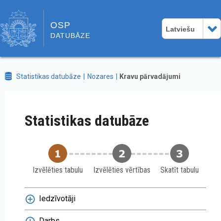
OSP
Latviešu
DATUBĀZE
Statistikas datubāze
Nozares
Kravu pārvadājumi
Statistikas datubāze
Izvēlēties tabulu
Izvēlēties vērtības
Skatīt tabulu
Iedzīvotāji
Darbs