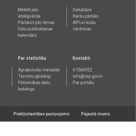
Meklēt pēc
Datubāze
atslēgvārda
Karšu pārlūks
Pārlūkot pēc tēmas
API un kodu
Datu publicēšanas
vārdnīcas
kalendārs
Par statistiku
Kontakti
Aprakstošie metadati
67366922
Terminu glosārijs
info@csp.gov.lv
Pētniecības datu
Par portālu
katalogs
Piekļūstamības paziņojums
Pajautā mums