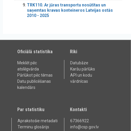
TRK110. Ar jūras transportu nosūtītas un
saņemtas kravas konteineros Latvijas ostās
2010 - 2025
Oficiālā statistika
Rīki
Meklēt pēc
Datubāze
atslēgvārda
Karšu pārlūks
Pārlūkot pēc tēmas
API un kodu
Datu publicēšanas
vārdnīcas
kalendārs
Par statistiku
Kontakti
Aprakstošie metadati
67366922
Terminu glosārijs
info@csp.gov.lv