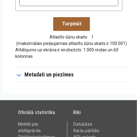
Atlasīto šūnu skaits:
1
(maksimālais pieļaujamais atlasīto šūnu skaits ir 100 001)
Attēlojums uz ekrāna ir ierobežots: 1 000 rindas un 60
kolonnas
Metadati un piezīmes
Oficiālā statistika
Rīki
Meklēt pēc
Datubāze
atslēgvārda
Karšu pārlūks