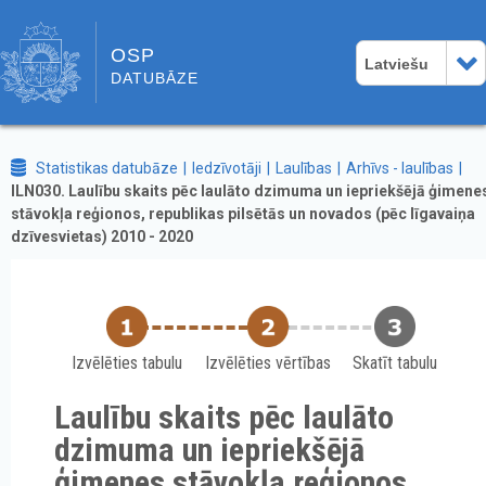
OSP
Latviešu
DATUBĀZE
Statistikas datubāze
Iedzīvotāji
Laulības
Arhīvs - laulības
ILN030. Laulību skaits pēc laulāto dzimuma un iepriekšējā ģimene
stāvokļa reģionos, republikas pilsētās un novados (pēc līgavaiņa
dzīvesvietas) 2010 - 2020
Izvēlēties tabulu
Izvēlēties vērtības
Skatīt tabulu
Laulību skaits pēc laulāto
dzimuma un iepriekšējā
ģimenes stāvokļa reģionos,